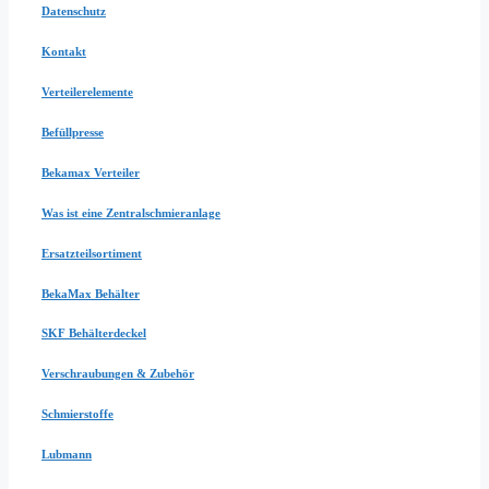
Datenschutz
Kontakt
Verteilerelemente
Befüllpresse
Bekamax Verteiler
Was ist eine Zentralschmieranlage
Ersatzteilsortiment
BekaMax Behälter
SKF Behälterdeckel
Verschraubungen & Zubehör
Schmierstoffe
Lubmann